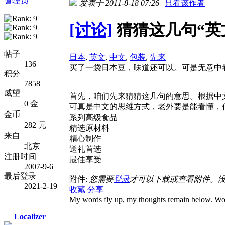
管理员
发表于 2011-8-18 07:26
|
只看该作者
[讨论]
猜猜这几句“英
帖子
日本
,
英文
,
中文
,
包装
,
先来
136
买了一袋日本豆，味道还可以。可是无意中
积分
7858
威望
首先，咱们先来猜猜这几句的意思。根据中
0 金
可真是中文的思维方式，老外要是能看懂，
金币
系列高级食品
282 元
精选原材料
来自
精心制作
北京
送礼首选
注册时间
最佳享受
2007-9-6
最后登录
附件:
您需要
登录
才可以下载或查看附件。
2021-2-19
收藏
分享
My words fly up, my thoughts remain below. Wor
Localizer