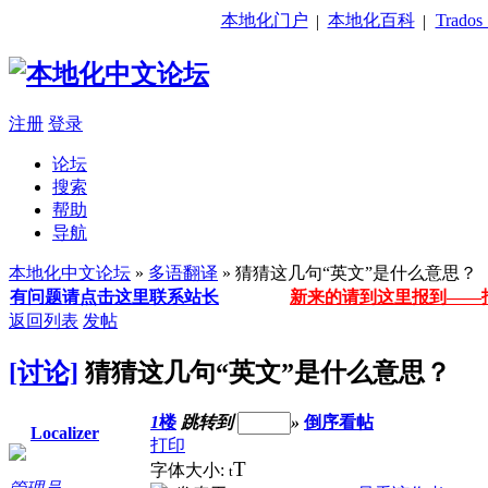
本地化门户
本地化百科
Trado
|
|
注册
登录
论坛
搜索
帮助
导航
本地化中文论坛
»
多语翻译
» 猜猜这几句“英文”是什么意思？
有问题请点击这里联系站长
新来的请到这里报到——
返回列表
发帖
[讨论]
猜猜这几句“英文”是什么意思？
1
楼
跳转到
»
倒序看帖
Localizer
打印
T
字体大小:
t