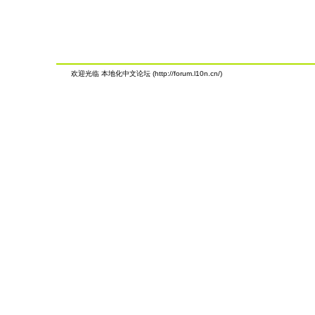
欢迎光临 本地化中文论坛 (http://forum.l10n.cn/)