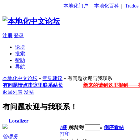
本地化门户
本地化百科
Trado
|
|
注册
登录
论坛
搜索
帮助
导航
本地化中文论坛
»
意见建议
» 有问题欢迎与我联系！
有问题请点击这里联系站长
新来的请到这里报到——
返回列表
发帖
有问题欢迎与我联系！
Localizer
1
楼
跳转到
»
倒序看帖
打印
管理员