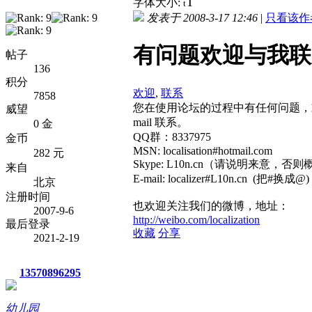
T
字体大小:
t
发表于 2008-3-17 12:46
|
只看该作
有问题欢迎与我联
帖子
136
积分
欢迎
,
联系
7858
您在使用论坛的过程中有任何问题，欢迎随时
威望
mail 联系。
0 金
QQ群：8337975
金币
MSN: localisation#hotmail.com
282 元
Skype: L10n.cn（请说明来意，否
来自
E-mail: localizer#L10n.cn (把#换成@)
北京
注册时间
也欢迎关注我们的微博，地址：
2007-9-6
http://weibo.com/localization
最后登录
收藏
分享
2021-2-19
13570896295
幼儿园