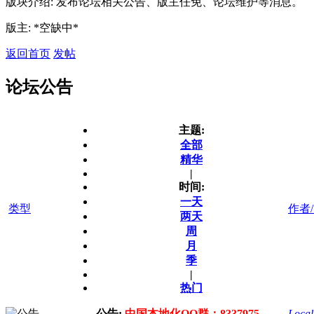
版块介绍: 发布论坛相关公告、版主任免、论坛维护等消息。
版主: *空缺中*
返回首页
发帖
论坛公告
主题:
全部
精华
|
时间:
一天
类型
作者
两天
周
月
季
|
热门
公告:
中国本地化QQ群：8337975
Local