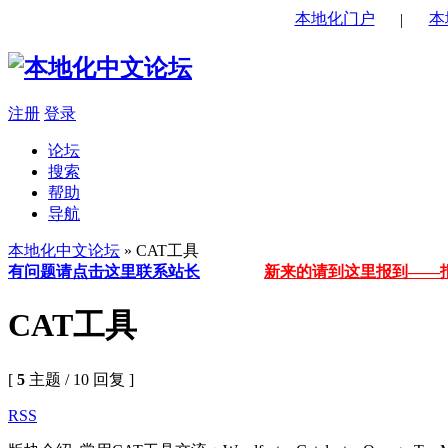
本地化门户
本
|
注册
登录
论坛
搜索
帮助
导航
本地化中文论坛
» CAT工具
有问题请点击这里联系站长
新来的请到这里报到——
CAT工具
[
5
主题 / 10 回复 ]
RSS