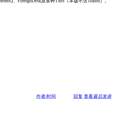
、MemoQ、ForeignDesk及各种TMS（本版不含Trados）。
作者/时间
回复
查看
最后发表