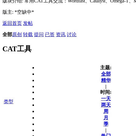
版块介绍: 常用CAT工具交流：Wordfast、Catalyst、Omega-T
版主: *空缺中*
返回首页
发帖
全部
原创
转载
提问
已答
资讯
讨论
CAT工具
主题:
全部
精华
|
时间:
一天
类型
两天
周
月
季
|
热门