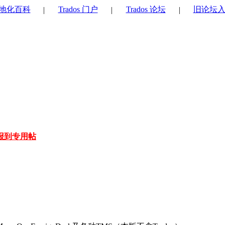
地化百科
Trados 门户
Trados 论坛
旧论坛
|
|
|
报到专用帖